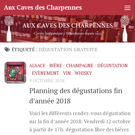
Aux Caves des Charpennes
Skip to content
ÉTIQUETÉ :
DÉGUSTATION GRATUITE
ALSACE
/
BIÈRE
/
CHAMPAGNE
/
DÉGUSTATION
/
EVÈNEMENT
/
VIN
/
WHISKY
9 OCTOBRE 2018
Planning des dégustations fin
d’année 2018
Voici les différents rendez-vous dégustation
sur la fin d’année 2018: Vendredi 12 octobre
à partir de 17h: dégustation libre des bières