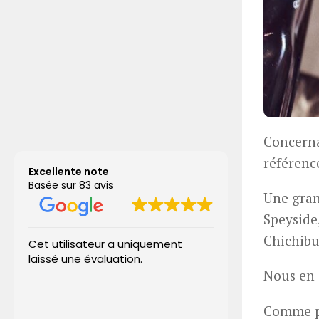
Concerna
référenc
Excellente note
Basée sur 83 avis
Une grand
Speyside,
Chichibu
Cet utilisateur a uniquement
Aux caves des
laissé une évaluation.
accompagné p
(vins rouge et
Nous en a
champagne), 
ravis. De très 
Comme p
Lire la suite
sélection pro