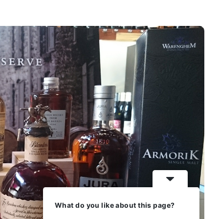
tom schuller
Anne C
il y a 3 mois
il y a 3
What do you like about this page?