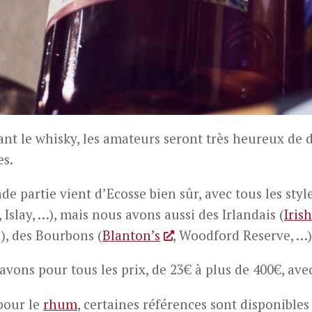
nt le whisky, les amateurs seront très heureux de d
es.
e partie vient d’Ecosse bien sûr, avec tous les styl
 Islay, …), mais nous avons aussi des Irlandais (
Iris
), des Bourbons (
Blanton’s
, Woodford Reserve, …)
 charpennes nous a
Très bons choix et conseils de la
our nos 30 ans
part du caviste qui reste toujours
 blanc, Cerdons et
bienveillant et à l’écoute! Je
vons pour tous les prix, de 23€ à plus de 400€, ave
et nous en sommes
recommande!
bon conseils, la
our le
rhum
, certaines références sont disponibles
posée nous a permis