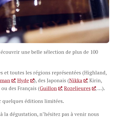
écouvrir une belle sélection de plus de 100
es et toutes les régions représentées (Highland,
hman
,
Hyde
), des Japonais (
Nikka
, Kirin,
 ou des Français (
Guillon
,
Rozelieures
, …).
Très bon accueil, bien conseillé.. je
Toujours de t
recommande
de très belle
cette cave.
c quelques éditions limitées.
 à la dégustation, n’hésitez pas à venir nous