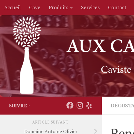
Accueil
Cave
Produits
Services
Contact
Skip to content
DÉGUST
SUIVRE :
ARTICLE SUIVANT
Renc
Domaine Antoine Olivier