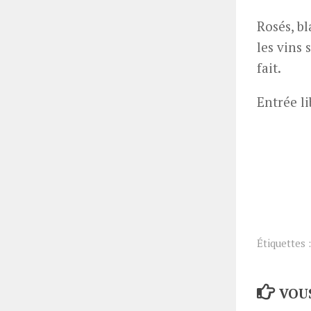
Rosés, b
les vins 
fait.
Entrée li
Étiquettes :
VOUS