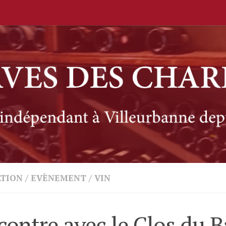
ATION
/
EVÈNEMENT
/
VIN
ontre avec le Clos du B