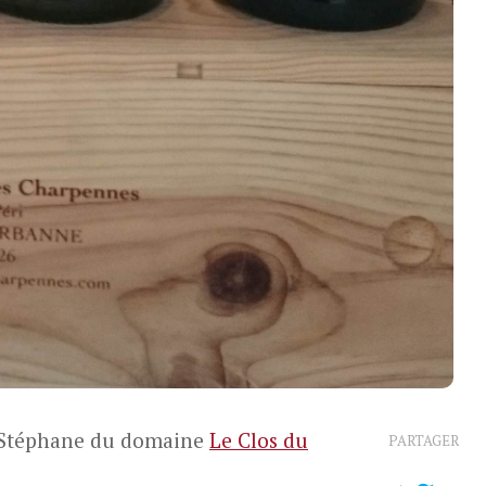
r Stéphane du domaine
Le Clos du
PARTAGER