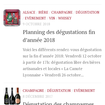
ALSACE
/
BIÈRE
/
CHAMPAGNE
/
DÉGUSTATION
/
EVÈNEMENT
/
VIN
/
WHISKY
9 OCTOBRE 2018
Planning des dégustations fin
d’année 2018
Voici les différents rendez-vous dégustation
sur la fin d’année 2018: Vendredi 12 octobre
à partir de 17h: dégustation libre des bières
artisanales et locales « La Canute
Lyonnaise » Vendredi 26 octobre...
CHAMPAGNE
/
DÉGUSTATION
/
EVÈNEMENT
8 DÉCEMBRE 2017
Dégustation des champagnes