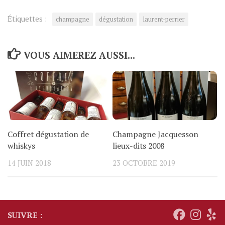
Étiquettes :
champagne
dégustation
laurent-perrier
VOUS AIMEREZ AUSSI...
Coffret dégustation de
Champagne Jacquesson
whiskys
lieux-dits 2008
14 JUIN 2018
23 OCTOBRE 2019
SUIVRE :