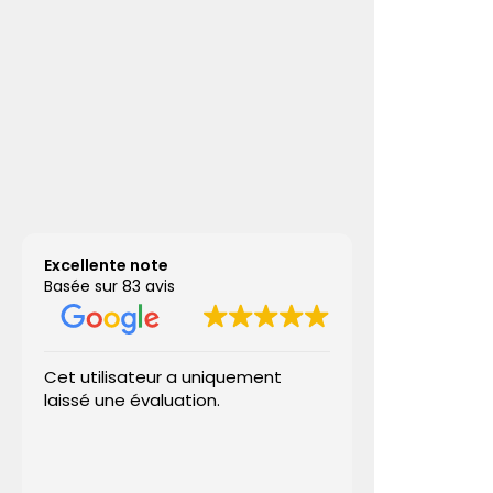
Excellente note
Basée sur 83 avis
Cet utilisateur a uniquement
Aux caves des
laissé une évaluation.
accompagné p
(vins rouge et
champagne), 
ravis. De très 
Lire la suite
sélection pro