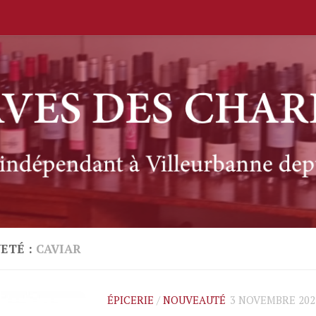
ETÉ :
CAVIAR
ÉPICERIE
/
NOUVEAUTÉ
3 NOVEMBRE 202