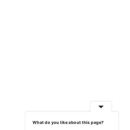
Très bon accueil, bien conseillé.. je
Toujours de t
recommande
de très belle
cette cave.
What do you like about this page?