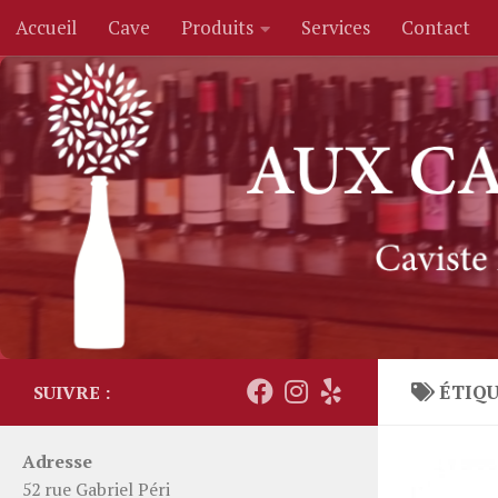
Accueil
Cave
Produits
Services
Contact
Skip to content
ÉTIQU
SUIVRE :
Adresse
52 rue Gabriel Péri