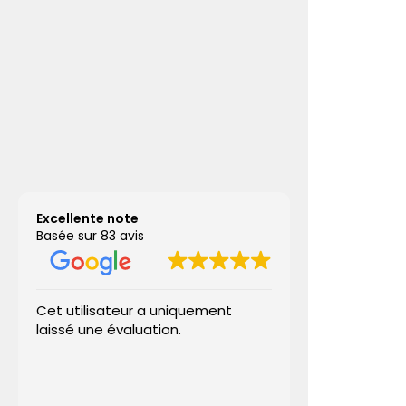
Excellente note
Basée sur 83 avis
Cet utilisateur a uniquement
Aux caves des
laissé une évaluation.
accompagné p
(vins rouge et
champagne), 
ravis. De très 
Lire la suite
sélection pro