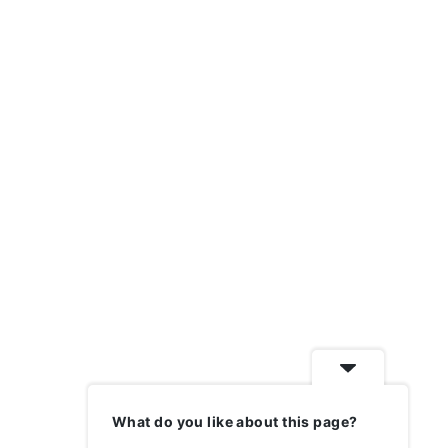
Très bon accueil, bien conseillé.. je
Toujours de t
recommande
de très belle
cette cave.
What do you like about this page?