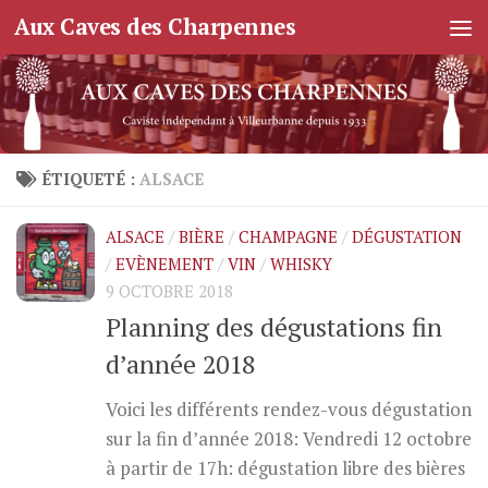
Aux Caves des Charpennes
Skip to content
ÉTIQUETÉ :
ALSACE
ALSACE
/
BIÈRE
/
CHAMPAGNE
/
DÉGUSTATION
/
EVÈNEMENT
/
VIN
/
WHISKY
9 OCTOBRE 2018
Planning des dégustations fin
d’année 2018
Voici les différents rendez-vous dégustation
sur la fin d’année 2018: Vendredi 12 octobre
à partir de 17h: dégustation libre des bières