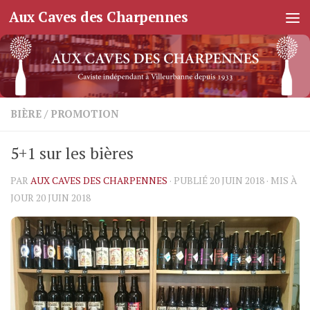
Aux Caves des Charpennes
Skip to content
BIÈRE
/
PROMOTION
5+1 sur les bières
PAR
AUX CAVES DES CHARPENNES
· PUBLIÉ
20 JUIN 2018
· MIS À
JOUR
20 JUIN 2018