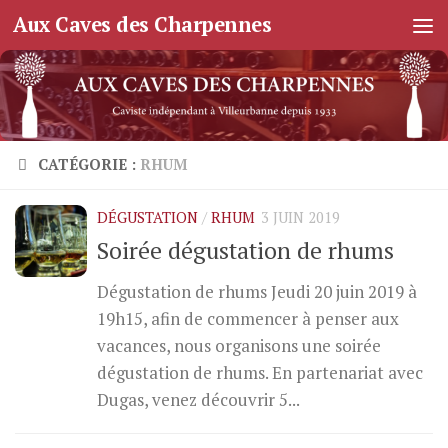
Aux Caves des Charpennes
Skip to content
CATÉGORIE :
RHUM
DÉGUSTATION
/
RHUM
3 JUIN 2019
Soirée dégustation de rhums
Dégustation de rhums Jeudi 20 juin 2019 à
19h15, afin de commencer à penser aux
vacances, nous organisons une soirée
dégustation de rhums. En partenariat avec
Dugas, venez découvrir 5...