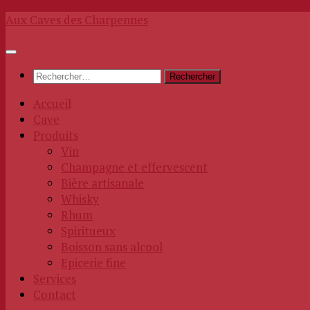
Skip
Aux Caves des Charpennes
to
content
Rechercher :
Accueil
Cave
Produits
Vin
Champagne et effervescent
Bière artisanale
Whisky
Rhum
Spiritueux
Boisson sans alcool
Epicerie fine
Services
Contact