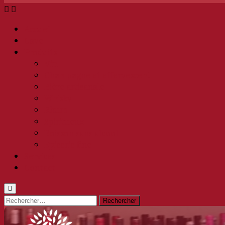
Accueil
Cave
Produits
Vin
Champagne et effervescent
Bière artisanale
Whisky
Rhum
Spiritueux
Boisson sans alcool
Epicerie fine
Services
Contact
Rechercher :