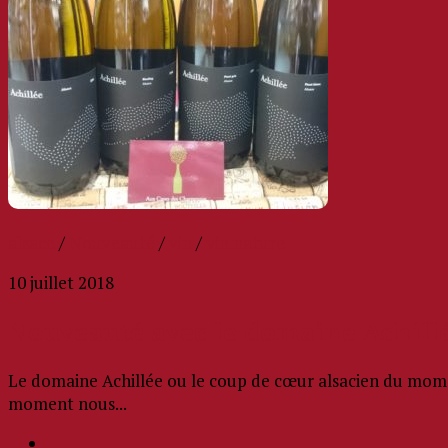
alsace
/
Nouveauté
/
vin
/
vin nature
10 juillet 2018
Nouveauté avec le domaine Achill
Le domaine Achillée ou le coup de cœur alsacien du momen
moment nous...