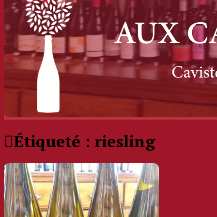
Étiqueté :
riesling