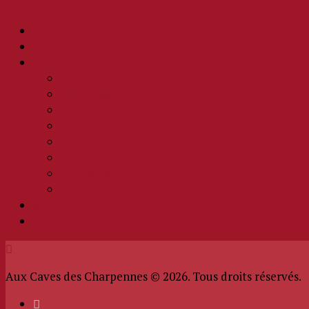
Accueil
Cave
Produits
Vin
Champagne et effervescent
Bière artisanale
Whisky
Rhum
Spiritueux
Boisson sans alcool
Epicerie fine
Services
Contact
Aux Caves des Charpennes © 2026. Tous droits réservés.